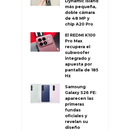
Dynamic Island
más pequeña,
doble cámara
de 48 MP y
chip A20 Pro
El REDMI K100
Pro Max
recupera el
subwoofer
integrado y
apuesta por
pantalla de 185
Hz
Samsung
Galaxy S26 FE:
aparecen las
primeras
fundas
oficiales y
revelan su
diseño