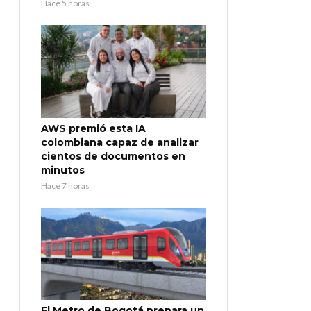
Hace 5 horas
AWS premió esta IA
colombiana capaz de analizar
cientos de documentos en
minutos
Hace 7 horas
El Metro de Bogotá prepara un