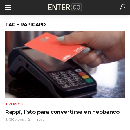
TAG - RAPICARD
INVERSIÓN
Rappi, listo para convertirse en neobanco
3.450 views
2 min read