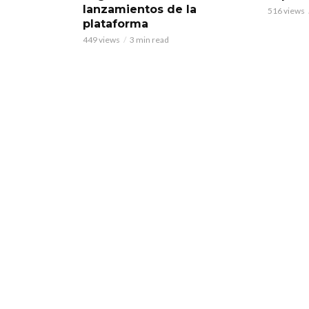
lanzamientos de la
516 views
plataforma
449 views
3 min read