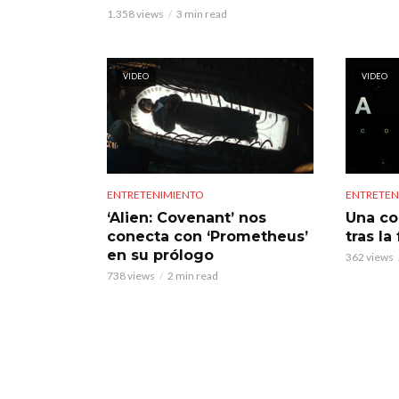
1.358 views
3 min read
VIDEO
VIDEO
ENTRETENIMIENTO
ENTRETEN
‘Alien: Covenant’ nos
Una cor
conecta con ‘Prometheus’
tras la
en su prólogo
362 views
738 views
2 min read