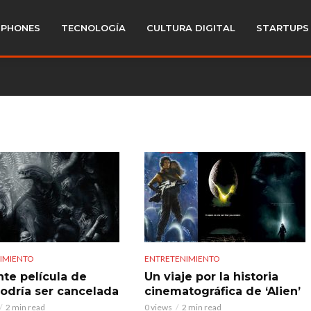
PHONES
TECNOLOGÍA
CULTURA DIGITAL
STARTUPS
IMIENTO
ENTRETENIMIENTO
nte película de
Un viaje por la historia
podría ser cancelada
cinematográfica de ‘Alien’
2 min read
0 views
2 min read