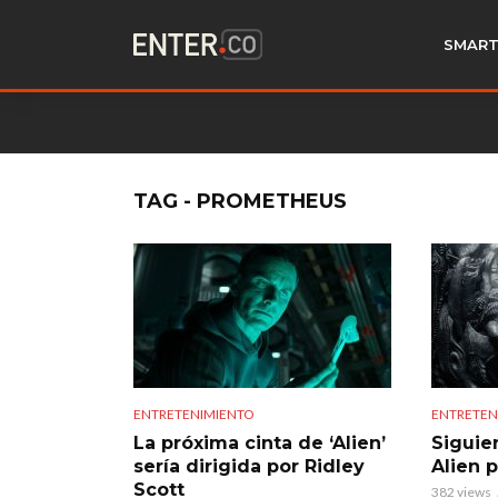
SMART
TAG - PROMETHEUS
ENTRETENIMIENTO
ENTRETEN
La próxima cinta de ‘Alien’
Siguie
sería dirigida por Ridley
Alien 
Scott
382 views