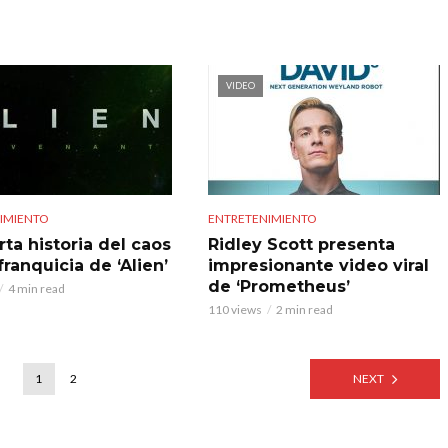
VIDEO
IMIENTO
ENTRETENIMIENTO
ta historia del caos
Ridley Scott presenta
 franquicia de ‘Alien’
impresionante video viral
de ‘Prometheus’
4 min read
110 views
2 min read
1
2
NEXT