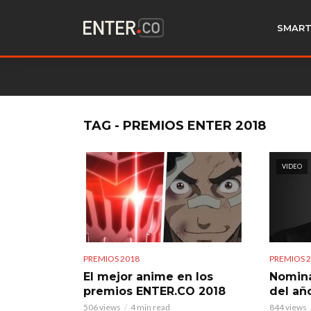
SMART
TAG - PREMIOS ENTER 2018
VIDEO
PREMIOS 2018
PREMIOS 
El mejor anime en los
Nomina
premios ENTER.CO 2018
del año
506 views
4 min read
844 views