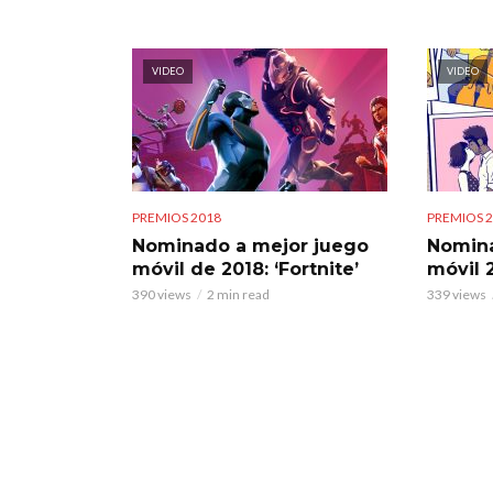
VIDEO
VIDEO
PREMIOS 2018
PREMIOS 
Nominado a mejor juego
Nomina
móvil de 2018: ‘Fortnite’
móvil 2
390 views
2 min read
339 views