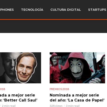
PHONES
TECNOLOGÍA
CULTURA DIGITAL
STARTUPS
VIDEO
2018
PREMIOS 2018
da a mejor serie
Nominada a mejor serie
: ‘Better Call Saul’
del año: ‘La Casa de Papel’
2 min read
328 views
3 min read