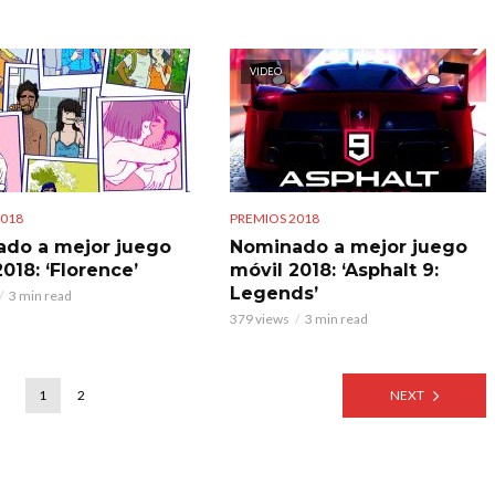
VIDEO
2018
PREMIOS 2018
do a mejor juego
Nominado a mejor juego
018: ‘Florence’
móvil 2018: ‘Asphalt 9:
Legends’
3 min read
379 views
3 min read
1
2
NEXT