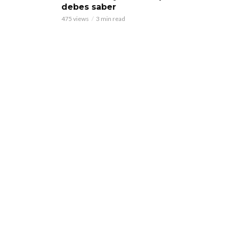
debes saber
475 views
3 min read