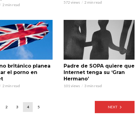
572 views
2 min read
2 min read
no británico planea
Padre de SOPA quiere que
ar el porno en
Internet tenga su ‘Gran
et
Hermano’
2 min read
101 views
3 min read
2
3
4
5
NEXT