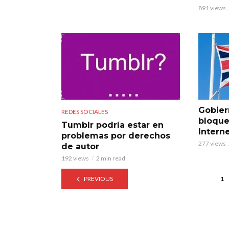
891 views
Gobier
REDES SOCIALES
bloque
Tumblr podría estar en
Intern
problemas por derechos
277 views
de autor
192 views
2 min read
PREVIOUS
1