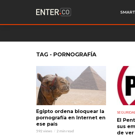
SMART
TAG - PORNOGRAFÍA
Egipto ordena bloquear la
SEGURIDA
pornografía en Internet en
El Pen
ese país
sus em
592 views
2 min read
de ver