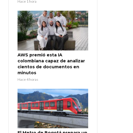
Hace 1 hora
AWS premió esta IA
colombiana capaz de analizar
cientos de documentos en
minutos
Hace 4 horas
El Metro de Bogotá prepara un