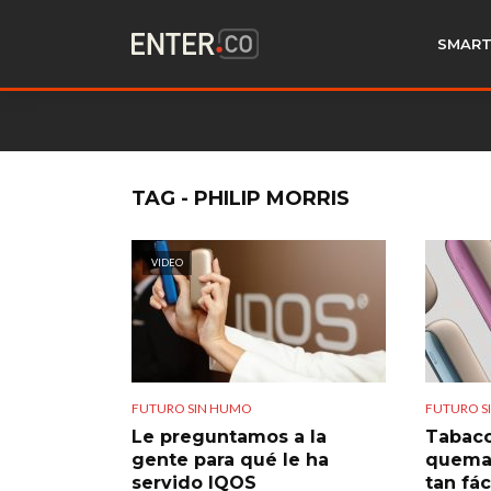
SMART
TAG - PHILIP MORRIS
VIDEO
FUTURO SIN HUMO
FUTURO S
Le preguntamos a la
Tabaco
gente para qué le ha
quemar
servido IQOS
tan fá