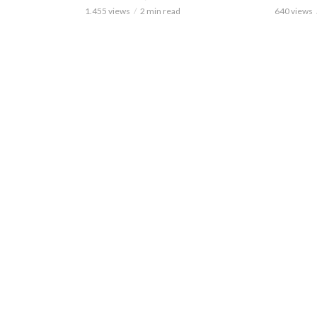
1.455 views
2 min read
640 views