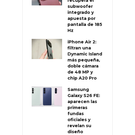
recupera el
subwoofer
integrado y
apuesta por
pantalla de 185
Hz
iPhone Air 2:
filtran una
Dynamic Island
más pequeña,
doble cámara
de 48 MP y
chip A20 Pro
Samsung
Galaxy S26 FE:
aparecen las
primeras
fundas
oficiales y
revelan su
diseño