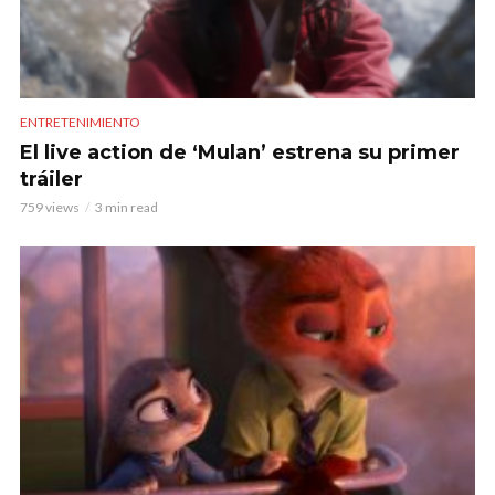
ENTRETENIMIENTO
El live action de ‘Mulan’ estrena su primer
tráiler
759 views
3 min read