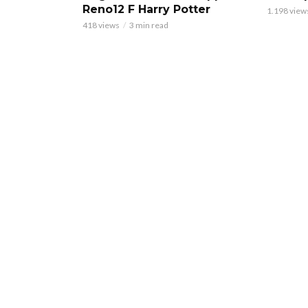
Reno12 F Harry Potter
1.198 view
418 views
3 min read