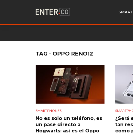
SMART
TAG - OPPO RENO12
SMARTPHONES
SMARTPH
No es solo un teléfono, es
¿Será 
un pase directo a
tan re
Hogwarts: así es el Oppo
como 