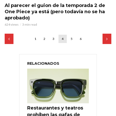
Al parecer el guion de la temporada 2 de
One Piece ya está (pero todavía no se ha
aprobado)
624 views
3 min read
1
2
3
4
5
6
RELACIONADOS
Restaurantes y teatros
prohíben las gafas de