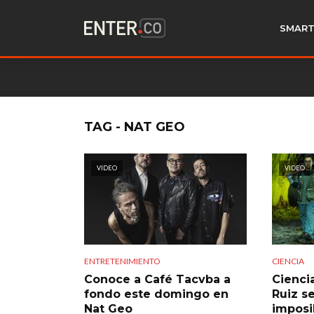
SMART
TAG - NAT GEO
VIDEO
VIDEO
ENTRETENIMIENTO
CIENCIA
Conoce a Café Tacvba a
Cienci
fondo este domingo en
Ruiz s
Nat Geo
imposi