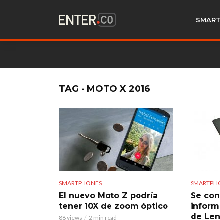
SMART
TAG - MOTO X 2016
SMARTPHONES
SMARTPH
El nuevo Moto Z podría
Se con
tener 10X de zoom óptico
inform
de Le
88 views
2 min read