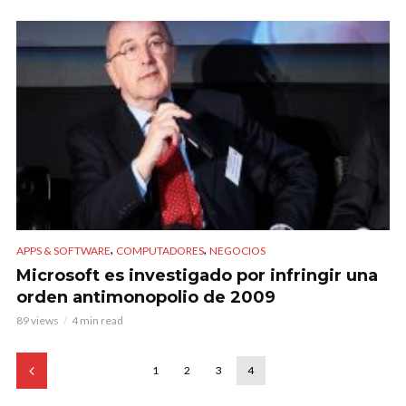
,
,
APPS & SOFTWARE
COMPUTADORES
NEGOCIOS
Microsoft es investigado por infringir una
orden antimonopolio de 2009
89 views
4 min read
1
2
3
4