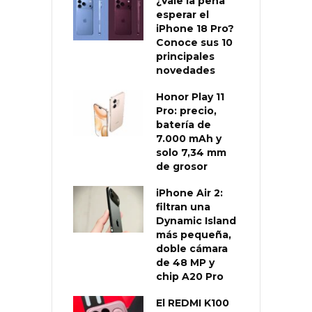
¿Vale la pena
esperar el
iPhone 18 Pro?
Conoce sus 10
principales
novedades
Honor Play 11
Pro: precio,
batería de
7.000 mAh y
solo 7,34 mm
de grosor
iPhone Air 2:
filtran una
Dynamic Island
más pequeña,
doble cámara
de 48 MP y
chip A20 Pro
El REDMI K100