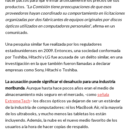
hacer pactos para fijar e inflar artificialmente los precios de sus
productos.
“La Comisión tiene preocupaciones de que esos
proveedores hayan coordinado su comportamiento en licitaciones
organizadas por dos fabricantes de equipos originales por discos
ópticos utilizados en computadores personales
“, afirma en un
comunicado.
Una pesquisa similar fue realizada por los reguladores
estadounidenses en 2009. Entonces, una sociedad conformada
por Toshiba, Hitachi y LG fue acusada de un delito similar, en una
investigación en la que también fueron llamadas a declarar
empresas como Sony, Hitachi o Toshiba.
La acusación puede significar el desahucio para una industria
moribunda
. Aunque hasta hace pocos años eran el medio de
almacenamiento más seguro en el mercado, -como
señala
ExtremeTech
– los discos ópticos ya dejaron de ser un estándar
de la industria de computadores: ni los MacBook Air, ni la mayoría
de los ultrabooks, y mucho menos las tabletas los están
incluyendo. Además, la nube es el nuevo medio favorito de los
usuarios a la hora de hacer copias de respaldo.