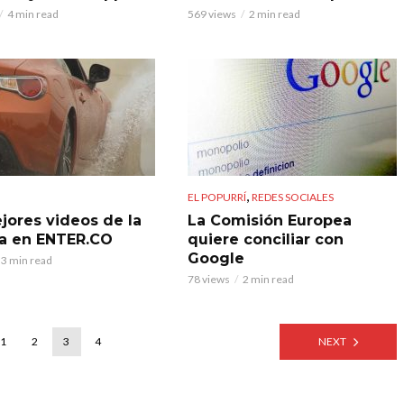
4 min read
569 views
2 min read
,
EL POPURRÍ
REDES SOCIALES
jores videos de la
La Comisión Europea
a en ENTER.CO
quiere conciliar con
Google
3 min read
78 views
2 min read
1
2
3
4
NEXT