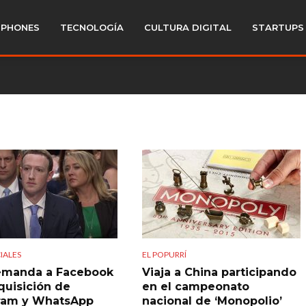
PHONES
TECNOLOGÍA
CULTURA DIGITAL
STARTUPS
IALES
EL POPURRÍ
emanda a Facebook
Viaja a China participando
quisición de
en el campeonato
ram y WhatsApp
nacional de ‘Monopolio’