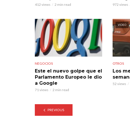
412 views
2 min read
972 views
VIDEO
NEGOCIOS
OTROS
Este el nuevo golpe que el
Los me
Parlamento Europeo le dio
seman
a Google
52 views
71 views
2 min read
PREVIOUS