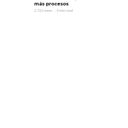
más procesos
2.722 views
3 min read