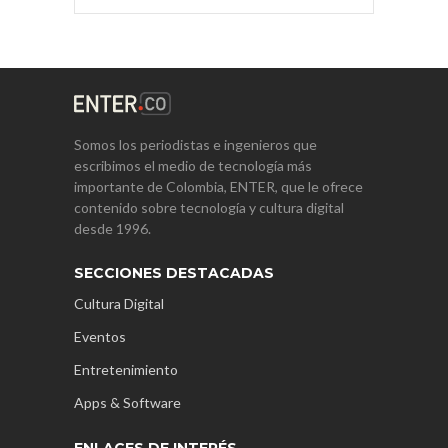
Somos los periodistas e ingenieros que
escribimos el medio de tecnología más
importante de Colombia, ENTER, que le ofrece
contenido sobre tecnología y cultura digital
desde 1996.
SECCIONES DESTACADAS
Cultura Digital
Eventos
Entretenimiento
Apps & Software
ENLACES DE INTERÉS