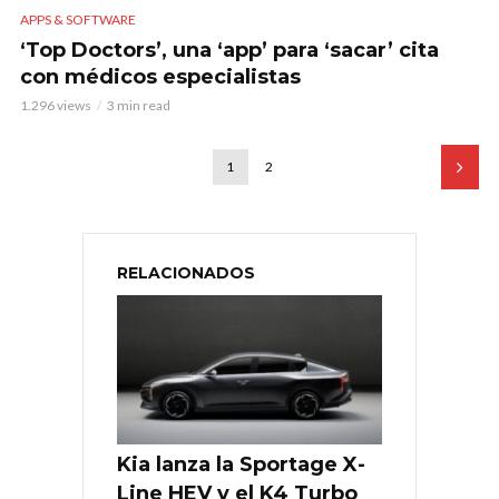
APPS & SOFTWARE
‘Top Doctors’, una ‘app’ para ‘sacar’ cita
con médicos especialistas
1.296 views
3 min read
1
2
RELACIONADOS
Kia lanza la Sportage X-
Line HEV y el K4 Turbo