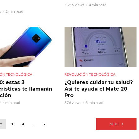
1.219 views
4 min read
s
2 min read
ÓN TECNOLÓGICA
REVOLUCIÓN TECNOLÓGICA
0: estas 3
¿Quieres cuidar tu salud?
rísticas te llamarán
Así te ayuda el Mate 20
nción
Pro
4 min read
376 views
3 min read
2
3
4
…
7
NEXT