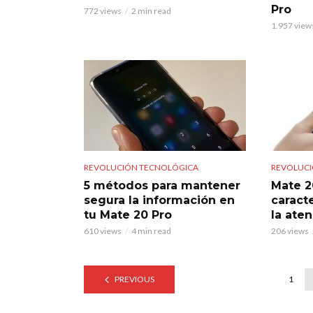
Pro
772 views
2 min read
1.957 view
REVOLUCIÓN TECNOLÓGICA
REVOLUCI
5 métodos para mantener
Mate 2
segura la información en
caracte
tu Mate 20 Pro
la ate
610 views
4 min read
206 views
PREVIOUS
1