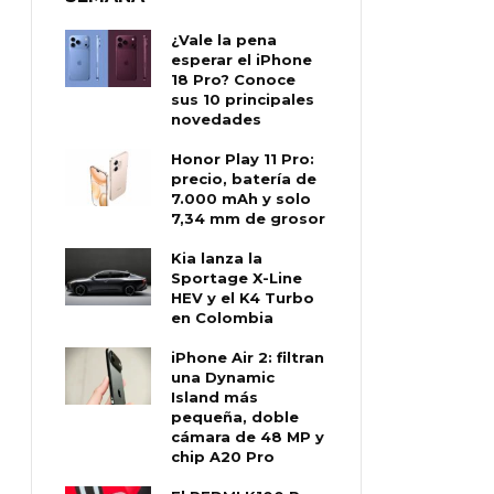
¿Vale la pena
esperar el iPhone
18 Pro? Conoce
sus 10 principales
novedades
Honor Play 11 Pro:
precio, batería de
7.000 mAh y solo
7,34 mm de grosor
Kia lanza la
Sportage X-Line
HEV y el K4 Turbo
en Colombia
iPhone Air 2: filtran
una Dynamic
Island más
pequeña, doble
cámara de 48 MP y
chip A20 Pro