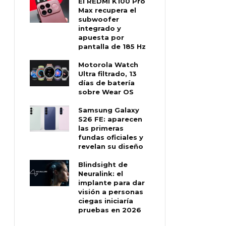
El REDMI K100 Pro
Max recupera el
subwoofer
integrado y
apuesta por
pantalla de 185 Hz
Motorola Watch
Ultra filtrado, 13
días de batería
sobre Wear OS
Samsung Galaxy
S26 FE: aparecen
las primeras
fundas oficiales y
revelan su diseño
Blindsight de
Neuralink: el
implante para dar
visión a personas
ciegas iniciaría
pruebas en 2026