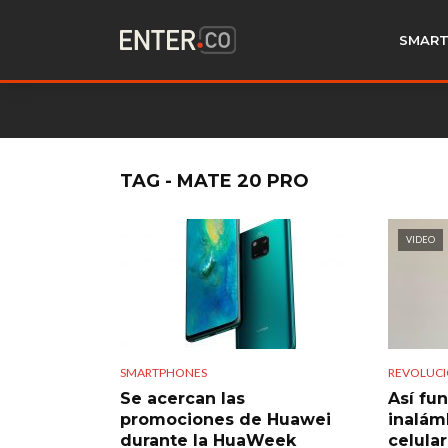
SMART
TAG - MATE 20 PRO
VIDEO
SMARTPHONES
REVOLUCI
Se acercan las
Así fu
promociones de Huawei
inalám
durante la HuaWeek
celula