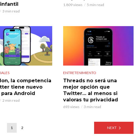
infantil
1.809 views
5 min read
3 min read
IALES
ENTRETENIMIENTO
on, la competencia
Threads no será una
tter tiene nuevo
mejor opción que
 para Android
Twitter… al menos si
valoras tu privacidad
2 min read
693 views
3 min read
1
2
NEXT