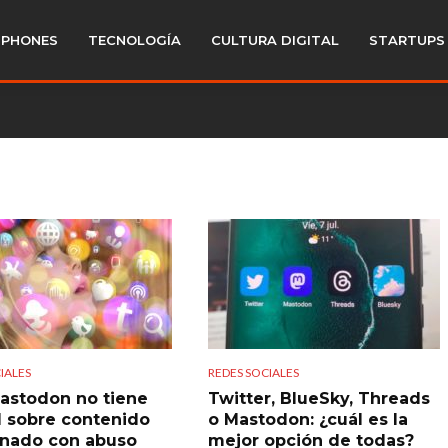
PHONES
TECNOLOGÍA
CULTURA DIGITAL
STARTUPS
IALES
REDES SOCIALES
Mastodon no tiene
Twitter, BlueSky, Threads
l sobre contenido
o Mastodon: ¿cuál es la
onado con abuso
mejor opción de todas?