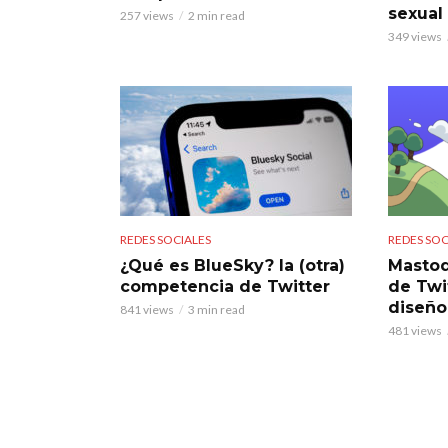
sexual 
257 views
2 min read
349 views
REDES SOCIALES
REDES SOC
¿Qué es BlueSky? la (otra)
Mastod
competencia de Twitter
de Twi
diseño
841 views
3 min read
481 views