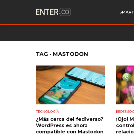
SMART
TAG - MASTODON
TECNOLOGÍA
REDES SOC
¿Más cerca del fediverso?
¡Ojo! 
WordPress es ahora
contro
compatible con Mastodon
relaci