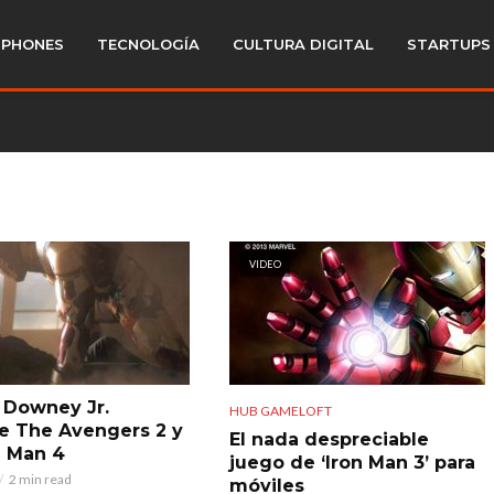
PHONES
TECNOLOGÍA
CULTURA DIGITAL
STARTUPS
VIDEO
 Downey Jr.
HUB GAMELOFT
re The Avengers 2 y
El nada despreciable
n Man 4
juego de ‘Iron Man 3’ para
2 min read
móviles