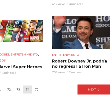
659 views
4 min read
,
,
DORES
ENTRETENIMIENTO
ENTRETENIMIENTO
GOS
Robert Downey Jr. podría
no regresar a Iron Man
arvel Super Heroes
703 views
2 min read
1 min read
…
72
73
74
75
NEXT