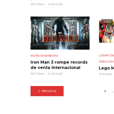
151 views
1 min read
VIDEO
COMPUTA
ENTRETENIMIENTO
VIDEOJUE
Iron Man 3 rompe records
de venta internacional
Lego M
667 views
2 min read
724 views
PREVIOUS
1