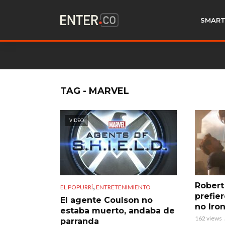
SMART
TAG - MARVEL
VIDEO
Robert
,
EL POPURRÍ
ENTRETENIMIENTO
prefie
El agente Coulson no
no Iro
estaba muerto, andaba de
162 views
parranda