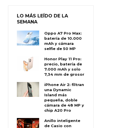
LO MÁS LEÍDO DE LA
SEMANA
Oppo A7 Pro Max:
batería de 10.000
mAh y cámara
selfie de 50 MP
Honor Play 11 Pro:
precio, batería de
7.000 mAh y solo
7,34 mm de grosor
iPhone Air 2: filtran
una Dynamic
Island más
pequeña, doble
cámara de 48 MP y
chip A20 Pro
Anillo inteligente
de Casio con