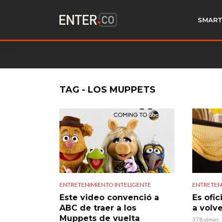
SMART
TAG - LOS MUPPETS
ENTRETENIMIENTO INTELIGENTE
ENTRETEN
Este video convenció a
Es ofic
ABC de traer a los
a volve
Muppets de vuelta
378 views