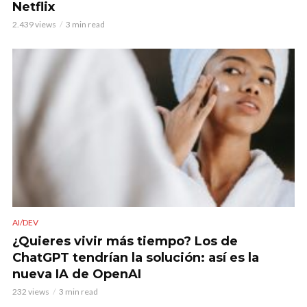
Netflix
2.439 views
3 min read
AI/DEV
¿Quieres vivir más tiempo? Los de
ChatGPT tendrían la solución: así es la
nueva IA de OpenAI
232 views
3 min read