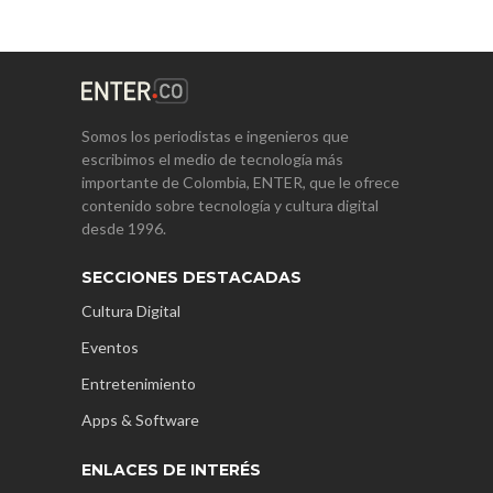
Somos los periodistas e ingenieros que
escribimos el medio de tecnología más
importante de Colombia, ENTER, que le ofrece
contenido sobre tecnología y cultura digital
desde 1996.
SECCIONES DESTACADAS
Cultura Digital
Eventos
Entretenimiento
Apps & Software
ENLACES DE INTERÉS