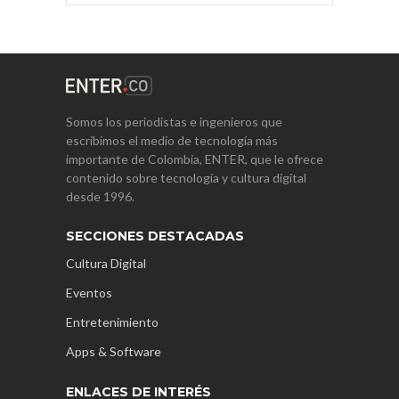
Somos los periodistas e ingenieros que
escribimos el medio de tecnología más
importante de Colombia, ENTER, que le ofrece
contenido sobre tecnología y cultura digital
desde 1996.
SECCIONES DESTACADAS
Cultura Digital
Eventos
Entretenimiento
Apps & Software
ENLACES DE INTERÉS