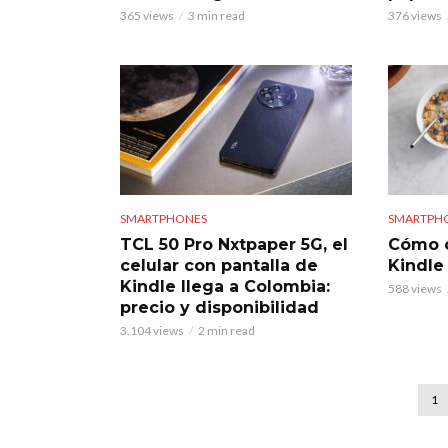
365 views
3 min read
376 views
SMARTPHONES
SMARTPH
TCL 50 Pro Nxtpaper 5G, el
Cómo c
celular con pantalla de
Kindle
Kindle llega a Colombia:
588 views
precio y disponibilidad
3.104 views
2 min read
1