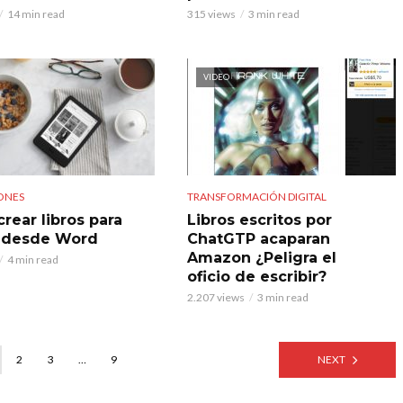
14 min read
315 views
3 min read
VIDEO
ONES
TRANSFORMACIÓN DIGITAL
rear libros para
Libros escritos por
 desde Word
ChatGTP acaparan
Amazon ¿Peligra el
4 min read
oficio de escribir?
2.207 views
3 min read
2
3
…
9
NEXT