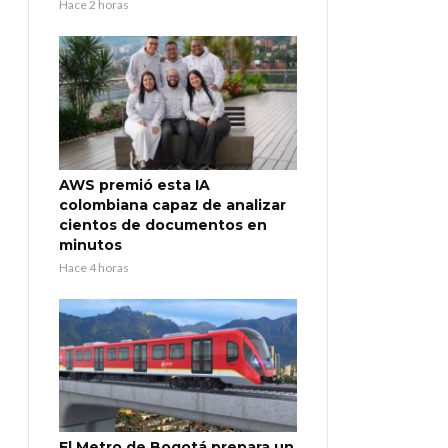
Hace 2 horas
AWS premió esta IA
colombiana capaz de analizar
cientos de documentos en
minutos
Hace 4 horas
El Metro de Bogotá prepara un