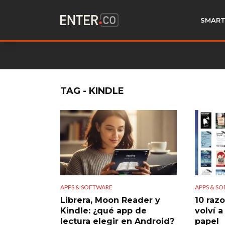
SMART
TAG - KINDLE
APPS & SOFTWARE
APPS & S
Librera, Moon Reader y
10 raz
Kindle: ¿qué app de
volví a
lectura elegir en Android?
papel