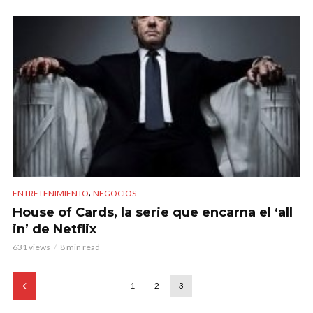
,
ENTRETENIMIENTO
NEGOCIOS
House of Cards, la serie que encarna el ‘all
in’ de Netflix
631 views
8 min read
1
2
3