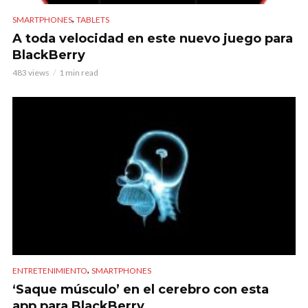
,
SMARTPHONES
TABLETS
A toda velocidad en este nuevo juego para
BlackBerry
483 views
1 min read
,
ENTRETENIMIENTO
SMARTPHONES
‘Saque músculo’ en el cerebro con esta
app para BlackBerry