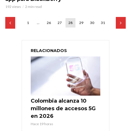
192 views
2 min read
1
…
26
27
28
29
30
31
RELACIONADOS
Colombia alcanza 10
millones de accesos 5G
en 2026
Hace 19 horas