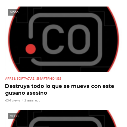
VIDEO
,
APPS & SOFTWARE
SMARTPHONES
Destruya todo lo que se mueva con este
gusano asesino
654 views
2 min read
VIDEO