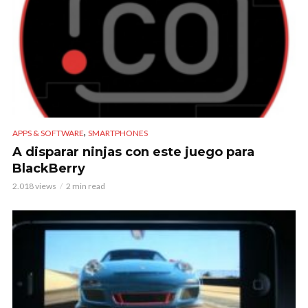
,
APPS & SOFTWARE
SMARTPHONES
A disparar ninjas con este juego para
BlackBerry
2.018 views
2 min read