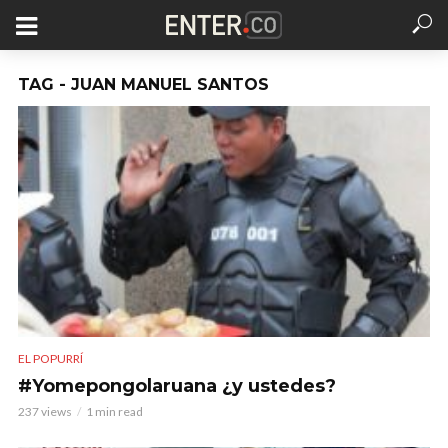
TAG - JUAN MANUEL SANTOS
EL POPURRÍ
#Yomepongolaruana ¿y ustedes?
237 views
1 min read