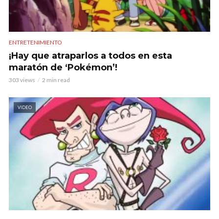
ENTRETENIMIENTO
¡Hay que atraparlos a todos en esta
maratón de ‘Pokémon’!
303 views
2 min read
VIDEO