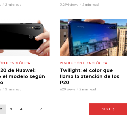
s
2 min read
5.294 views
2 min read
ÓN TECNOLÓGICA
REVOLUCIÓN TECNOLÓGICA
P20 de Huawei:
Twilight: el color que
 el modelo según
llama la atención de los
lo
P20
s
3 min read
629 views
2 min read
2
3
4
…
6
NEXT