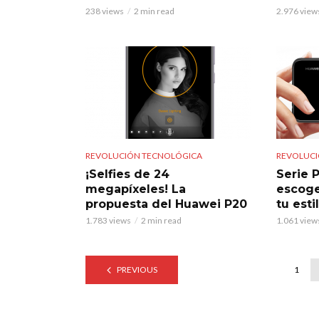
238 views
2 min read
2.976 view
REVOLUCIÓN TECNOLÓGICA
REVOLUCI
¡Selfies de 24
Serie 
megapíxeles! La
escoge
propuesta del Huawei P20
tu esti
1.783 views
2 min read
1.061 view
PREVIOUS
1