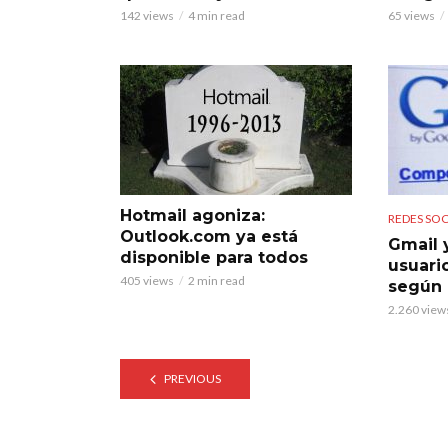
142 views
4 min read
65 views
Hotmail agoniza:
REDES SOC
Outlook.com ya está
Gmail 
disponible para todos
usuari
405 views
2 min read
según
2.260 view
PREVIOUS