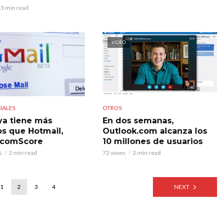
3 min read
VIDEO
IALES
OTROS
ya tiene más
En dos semanas,
os que Hotmail,
Outlook.com alcanza los
 comScore
10 millones de usuarios
s
2 min read
72 views
2 min read
1
2
3
4
NEXT