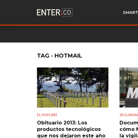
SMART
TAG - HOTMAIL
EL POPURRÍ
SEGURIDA
Obituario 2013: Los
Docume
productos tecnológicos
cómo M
que nos dejaron este año
la vigi