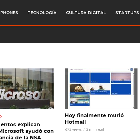
PHONES
TECNOLOGÍA
CULTURA DIGITAL
STARTUPS
Hoy finalmente murió
D
Hotmail
ntos explican
672 views
2 min read
icrosoft ayudó con
lancia de la NSA