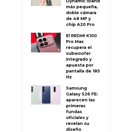
Dynamic Island
más pequeña,
doble cámara
de 48 MP y
chip A20 Pro
El REDMI K100
Pro Max
recupera el
subwoofer
integrado y
apuesta por
pantalla de 185
Hz
Samsung
Galaxy S26 FE:
aparecen las
primeras
fundas
oficiales y
revelan su
diseño