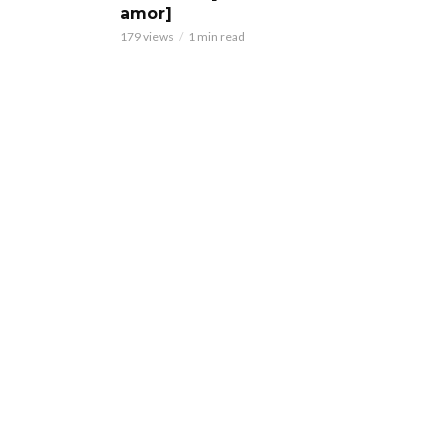
amor]
179 views
1 min read