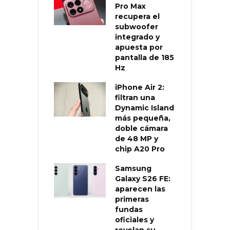
Pro Max
recupera el
subwoofer
integrado y
apuesta por
pantalla de 185
Hz
iPhone Air 2:
filtran una
Dynamic Island
más pequeña,
doble cámara
de 48 MP y
chip A20 Pro
Samsung
Galaxy S26 FE:
aparecen las
primeras
fundas
oficiales y
revelan su