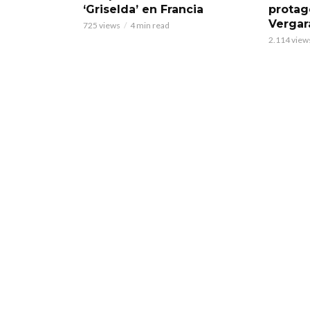
‘Griselda’ en Francia
protag
Vergar
725 views
4 min read
2.114 view