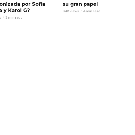
onizada por Sofía
su gran papel
a y Karol G?
848 views
4 min read
s
3 min read