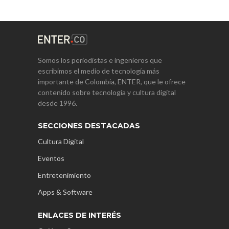
Somos los periodistas e ingenieros que
escribimos el medio de tecnología más
importante de Colombia, ENTER, que le ofrece
contenido sobre tecnología y cultura digital
desde 1996.
SECCIONES DESTACADAS
Cultura Digital
Eventos
Entretenimiento
Apps & Software
ENLACES DE INTERÉS