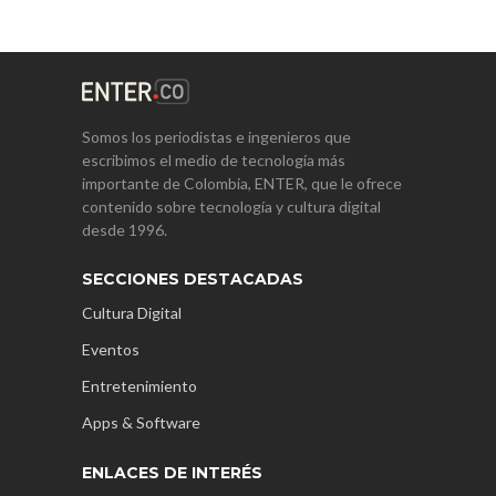
Somos los periodistas e ingenieros que
escribimos el medio de tecnología más
importante de Colombia, ENTER, que le ofrece
contenido sobre tecnología y cultura digital
desde 1996.
SECCIONES DESTACADAS
Cultura Digital
Eventos
Entretenimiento
Apps & Software
ENLACES DE INTERÉS