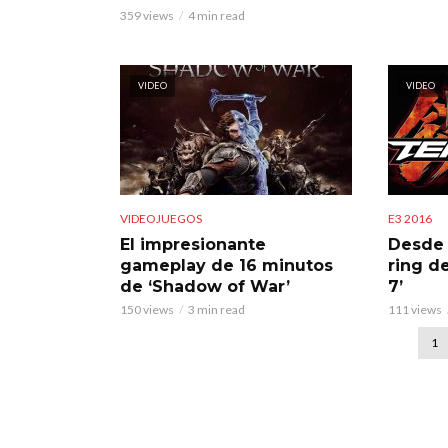
359 views
4 min read
VIDEO
VIDEO
VIDEOJUEGOS
E3 2016
El impresionante
Desde 
gameplay de 16 minutos
ring d
de ‘Shadow of War’
7’
150 views
3 min read
111 views
1