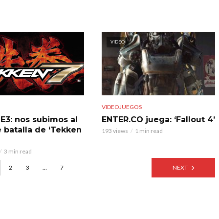
VIDEO
VIDEOJUEGOS
E3: nos subimos al
ENTER.CO juega: ‘Fallout 4’
e batalla de ‘Tekken
193 views
1 min read
3 min read
2
3
…
7
NEXT