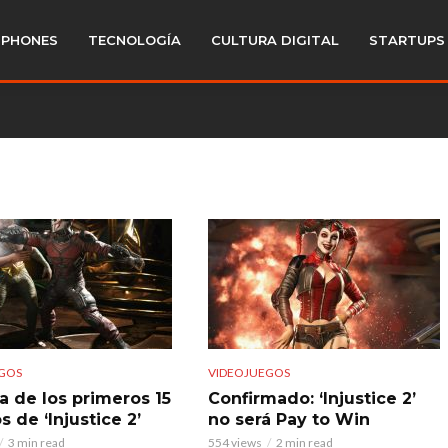
PHONES
TECNOLOGÍA
CULTURA DIGITAL
STARTUPS
GOS
VIDEOJUEGOS
a de los primeros 15
Confirmado: ‘Injustice 2’
 de ‘Injustice 2’
no será Pay to Win
3 min read
554 views
2 min read