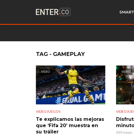
SMART
TAG - GAMEPLAY
VIDEO
VIDEO
VIDEOJUEGOS
VIDEOJUE
Te explicamos las mejoras
Disfrut
que ‘Fifa 20’ muestra en
minutos
su tráiler
939 views