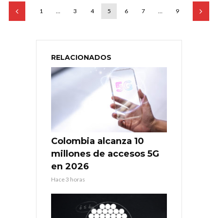
1
…
3
4
5
6
7
…
9
RELACIONADOS
Colombia alcanza 10
millones de accesos 5G
en 2026
Hace 3 horas