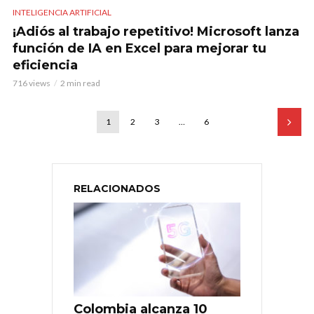
INTELIGENCIA ARTIFICIAL
¡Adiós al trabajo repetitivo! Microsoft lanza
función de IA en Excel para mejorar tu
eficiencia
716 views
2 min read
1
2
3
…
6
RELACIONADOS
Colombia alcanza 10