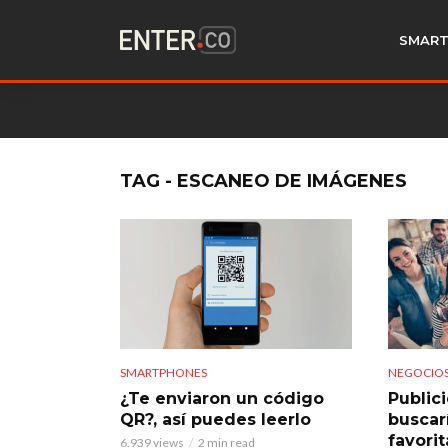
SMART
TAG - ESCANEO DE IMÁGENES
SMARTPHONES
NEGOCIO
¿Te enviaron un código
Public
QR?, así puedes leerlo
buscar
favorit
6.939 views
2 min read