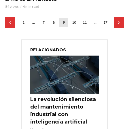
84 views
4 min read
1
…
7
8
9
10
11
…
17
RELACIONADOS
La revolución silenciosa
del mantenimiento
industrial con
inteligencia artificial