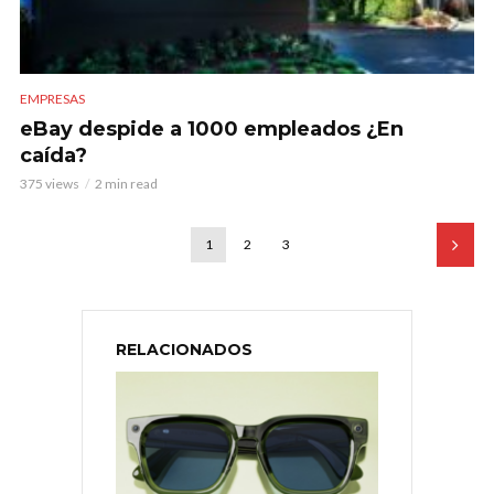
EMPRESAS
eBay despide a 1000 empleados ¿En
caída?
375 views
2 min read
1
2
3
RELACIONADOS