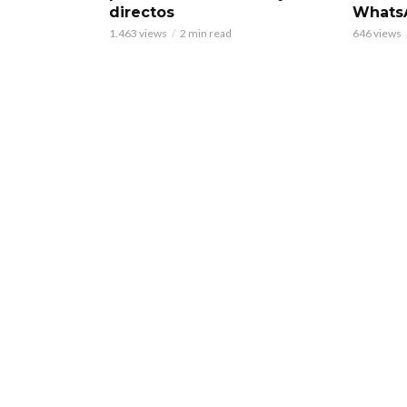
directos
Whats
1.463 views
2 min read
646 views