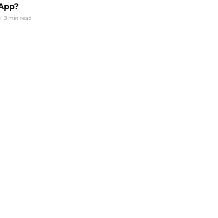
App?
3 min read