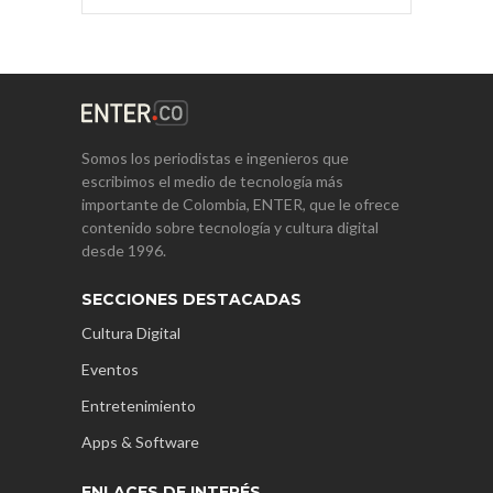
Somos los periodistas e ingenieros que
escribimos el medio de tecnología más
importante de Colombia, ENTER, que le ofrece
contenido sobre tecnología y cultura digital
desde 1996.
SECCIONES DESTACADAS
Cultura Digital
Eventos
Entretenimiento
Apps & Software
ENLACES DE INTERÉS