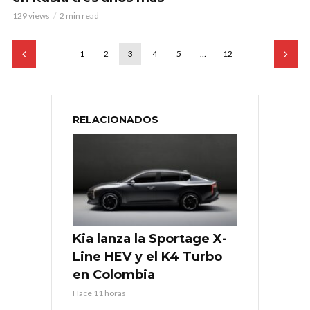
129 views
2 min read
1
2
3
4
5
…
12
RELACIONADOS
Kia lanza la Sportage X-
Line HEV y el K4 Turbo
en Colombia
Hace 11 horas